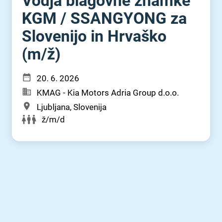
Vodja blagovne znamke
KGM ⁠/⁠ SSANGYONG za
Slovenijo in Hrvaško
(m⁠/⁠ž)
20. 6. 2026
KMAG - Kia Motors Adria Group d.o.o.
Ljubljana, Slovenija
ž/m/d