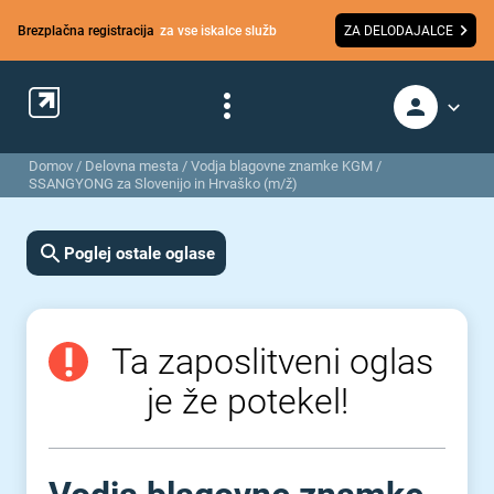
Brezplačna registracija
za vse iskalce služb
ZA DELODAJALCE
Domov
/
Delovna mesta
/
Vodja blagovne znamke KGM /
SSANGYONG za Slovenijo in Hrvaško (m/ž)
Poglej ostale oglase
Ta zaposlitveni oglas
je že potekel!