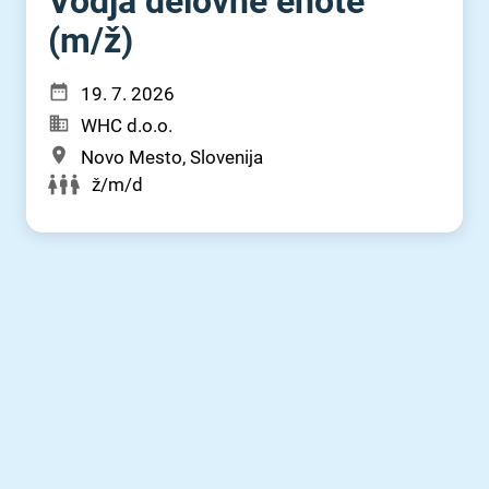
Vodja delovne enote
(m⁠/⁠ž)
19. 7. 2026
WHC d.o.o.
Novo Mesto, Slovenija
ž/m/d