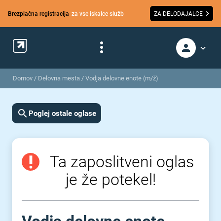
Brezplačna registracija
za vse iskalce služb
ZA DELODAJALCE
Domov
/
Delovna mesta
/
Vodja delovne enote (m/ž)
Poglej ostale oglase
Ta zaposlitveni oglas
je že potekel!