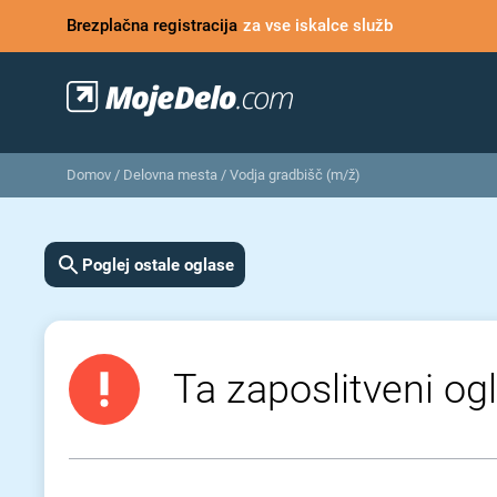
Brezplačna registracija
za vse iskalce služb
Domov
/
Delovna mesta
/
Vodja gradbišč (m/ž)
Poglej ostale oglase
Ta zaposlitveni ogl