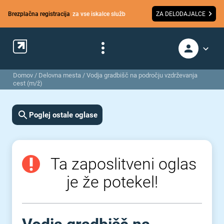
Brezplačna registracija
za vse iskalce služb
ZA DELODAJALCE
Domov
/
Delovna mesta
/
Vodja gradbišč na področju vzdrževanja
cest (m/ž)
Poglej ostale oglase
Ta zaposlitveni oglas
je že potekel!