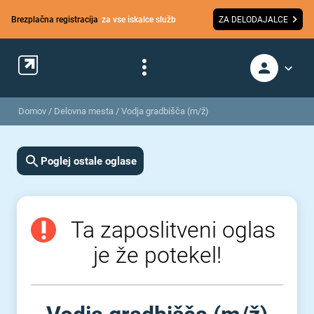
Brezplačna registracija
za vse iskalce služb
ZA DELODAJALCE
Domov
/
Delovna mesta
/
Vodja gradbišča (m/ž)
Poglej ostale oglase
Ta zaposlitveni oglas
je že potekel!