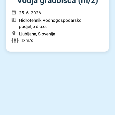
Vodja gradbišča (m⁠/⁠ž)
25. 6. 2026
Hidrotehnik Vodnogospodarsko
podjetje d.o.o.
Ljubljana, Slovenija
ž/m/d