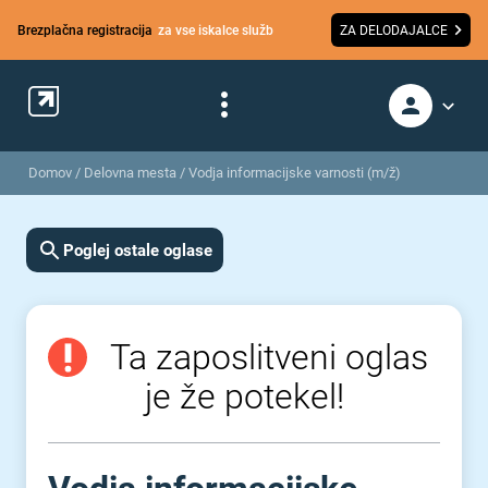
Brezplačna registracija
za vse iskalce služb
ZA DELODAJALCE
Domov
/
Delovna mesta
/
Vodja informacijske varnosti (m/ž)
Poglej ostale oglase
Ta zaposlitveni oglas
je že potekel!