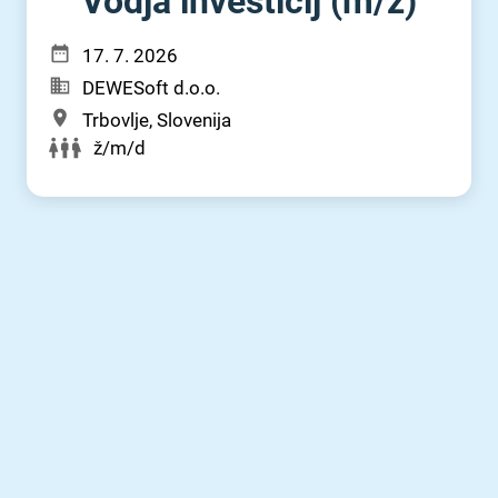
Vodja investicij (m⁠/⁠ž)
17. 7. 2026
DEWESoft d.o.o.
Trbovlje, Slovenija
ž/m/d