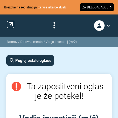
Brezplačna registracija
za vse iskalce služb
ZA DELODAJALCE
Domov
/
Delovna mesta
/
Vodja investicij (m/ž)
Poglej ostale oglase
Ta zaposlitveni oglas
je že potekel!