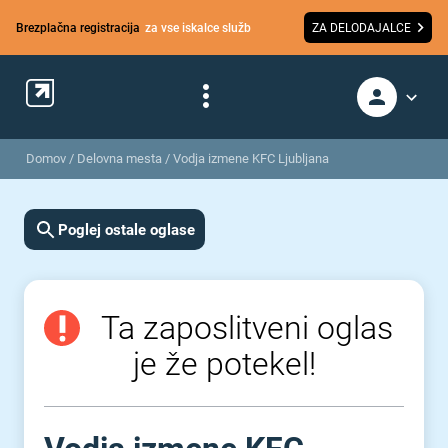
Brezplačna registracija
za vse iskalce služb
ZA DELODAJALCE
Domov
/
Delovna mesta
/
Vodja izmene KFC Ljubljana
Poglej ostale oglase
Ta zaposlitveni oglas
je že potekel!