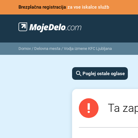
Brezplačna registracija
za vse iskalce služb
Domov
/
Delovna mesta
/
Vodja izmene KFC Ljubljana
Poglej ostale oglase
Ta zap