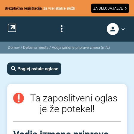
Brezplačna registracija
za vse iskalce služb
ZA DELODAJALCE
Domov
/
Delovna mesta
/
Vodja izmene priprave zmesi (m/ž)
Poglej ostale oglase
Ta zaposlitveni oglas
je že potekel!