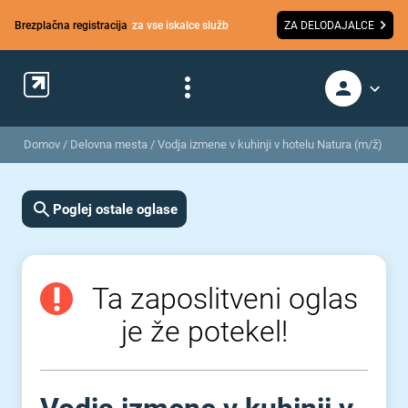
Brezplačna registracija
za vse iskalce služb
ZA DELODAJALCE
Domov
/
Delovna mesta
/
Vodja izmene v kuhinji v hotelu Natura (m/ž)
Poglej ostale oglase
Ta zaposlitveni oglas
je že potekel!