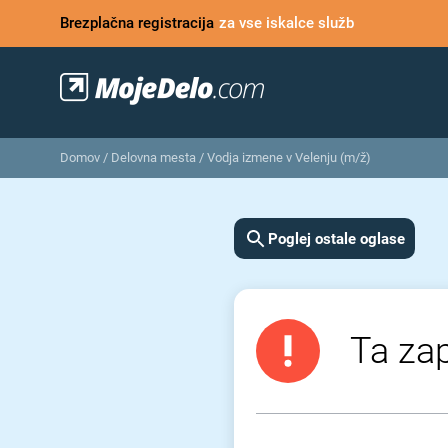
Brezplačna registracija
za vse iskalce služb
Domov
/
Delovna mesta
/
Vodja izmene v Velenju (m/ž)
Poglej ostale oglase
Ta zap