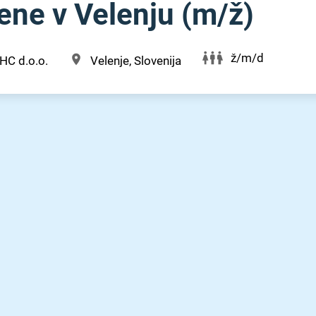
ne v Velenju (m⁠/⁠ž)
ž/m/d
HC d.o.o.
Velenje, Slovenija