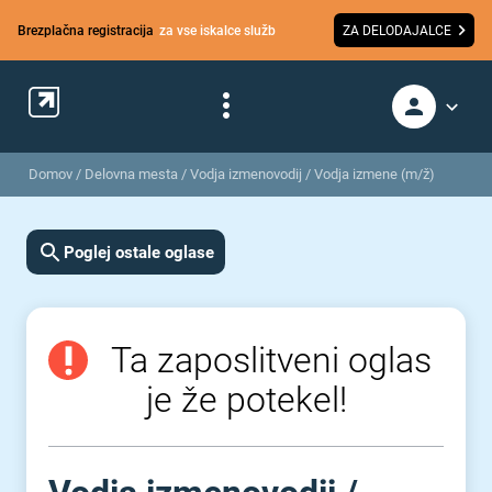
Brezplačna registracija
za vse iskalce služb
ZA DELODAJALCE
Domov
/
Delovna mesta
/
Vodja izmenovodij / Vodja izmene (m/ž)
Poglej ostale oglase
Ta zaposlitveni oglas
je že potekel!