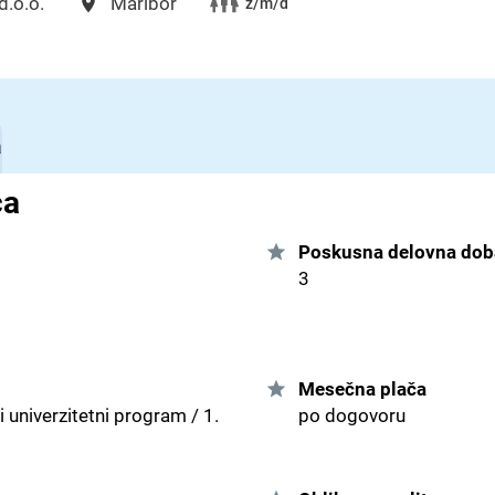
.o.o.
Maribor
ž/m/d
a
ca
Poskusna delovna dob
3
Mesečna plača
 univerzitetni program / 1.
po dogovoru