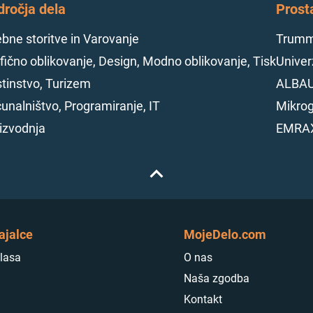
dročja dela
Prost
bne storitve in Varovanje
Trumme
fično oblikovanje, Design, Modno oblikovanje, Tisk
Univerz
tinstvo, Turizem
ALBAU
unalništvo, Programiranje, IT
Mikrog
izvodnja
EMRAX
ajalce
MojeDelo.com
lasa
O nas
Naša zgodba
Kontakt