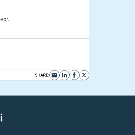
ovor.
SHARE
:
i