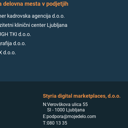
a delovna mesta v podjetjih
r kadrovska agencija d.o.o.
itetni klinični center Ljubljana
GH TKI d.o.o.
rafija d.o.o.
 d.o.o.
Styria digital marketplaces, d.o.o.
N:
Verovškova ulica 55
Sl - 1000 Ljubljana
E:
podpora@mojedelo.com
T:
080 13 35