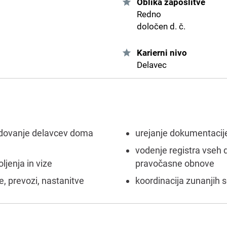
Oblika zaposlitve
Redno
določen d. č.
Karierni nivo
Delavec
edovanje delavcev doma
urejanje dokumentacij
vodenje registra vseh d
jenja in vize
pravočasne obnove
e, prevozi, nastanitve
koordinacija zunanjih 