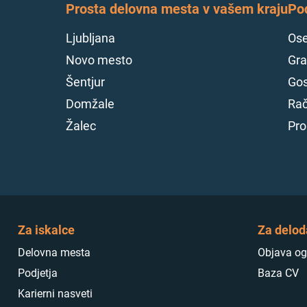
Prosta delovna mesta v vašem kraju
Po
Ljubljana
Ose
Novo mesto
Gra
Šentjur
Gos
Domžale
Rač
Žalec
Pro
Za iskalce
Za delod
Delovna mesta
Objava og
Podjetja
Baza CV
Karierni nasveti