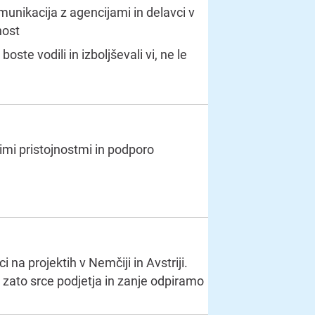
munikacija z agencijami in delavci v
nost
ste vodili in izboljševali vi, ne le
imi pristojnostmi in podporo
 na projektih v Nemčiji in Avstriji.
so zato srce podjetja in zanje odpiramo