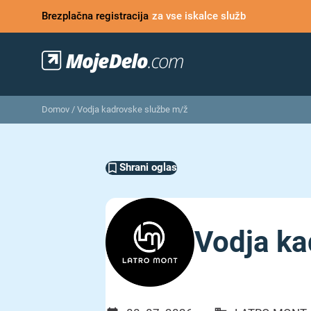
Brezplačna registracija
za vse iskalce služb
Domov
/
Vodja kadrovske službe m/ž
Shrani oglas
Vodja ka