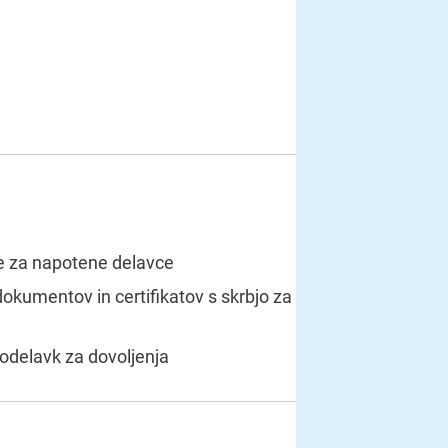
e za napotene delavce
okumentov in certifikatov s skrbjo za
sodelavk za dovoljenja