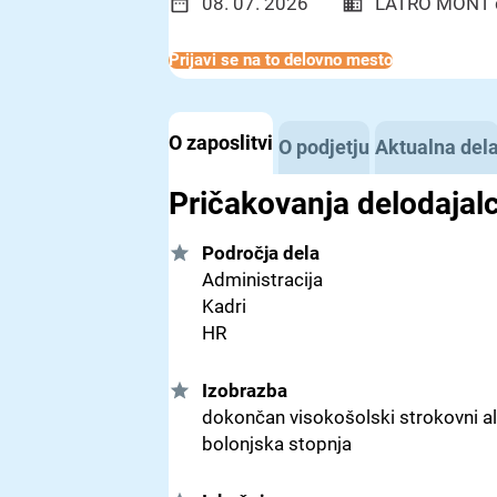
08. 07. 2026
LATRO MONT d
Prijavi se na to delovno mesto
O zaposlitvi
O podjetju
Aktualna del
Pričakovanja delodajal
Področja dela
Administracija
Kadri
HR
Izobrazba
dokončan visokošolski strokovni ali
bolonjska stopnja