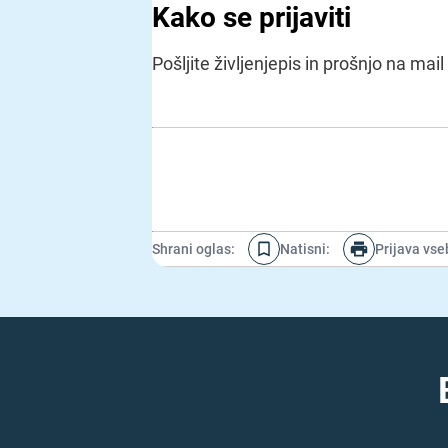
Kako se prijaviti
Pošljite življenjepis in prošnjo na mai
Shrani oglas
:
Natisni
:
Prijava vse