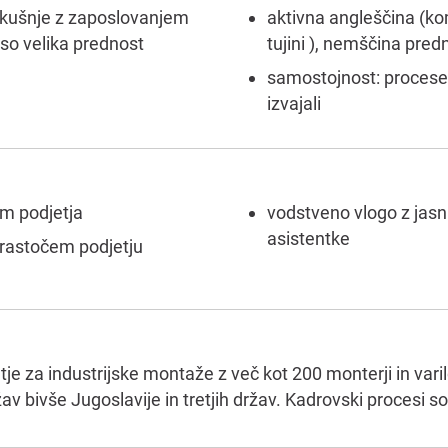
izkušnje z zaposlovanjem
aktivna angleščina (ko
e so velika prednost
tujini ), nemščina pred
samostojnost: procese bo
izvajali
m podjetja
vodstveno vlogo z jasn
asistentke
v rastočem podjetju
e za industrijske montaže z več kot 200 monterji in varilci
ržav bivše Jugoslavije in tretjih držav. Kadrovski procesi 