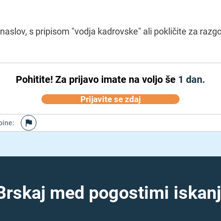
l naslov, s pripisom "vodja kadrovske" ali pokličite za razg
Pohitite!
Za prijavo imate na voljo še
1 dan.
Prijavite se zdaj
bine
:
Brskaj med pogostimi iskanj