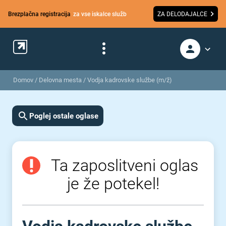
Brezplačna registracija
za vse iskalce služb
ZA DELODAJALCE
Domov
/
Delovna mesta
/
Vodja kadrovske službe (m/ž)
Poglej ostale oglase
Ta zaposlitveni oglas
je že potekel!