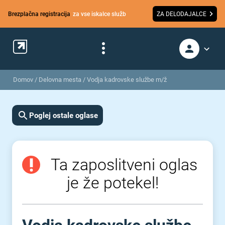
Brezplačna registracija
za vse iskalce služb
ZA DELODAJALCE
Domov
/
Delovna mesta
/
Vodja kadrovske službe m/ž
Poglej ostale oglase
Ta zaposlitveni oglas
je že potekel!