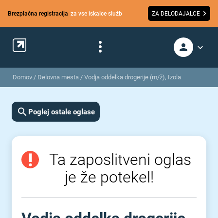
Brezplačna registracija
za vse iskalce služb
ZA DELODAJALCE
Domov
/
Delovna mesta
/
Vodja oddelka drogerije (m/ž), Izola
Poglej ostale oglase
Ta zaposlitveni oglas
je že potekel!