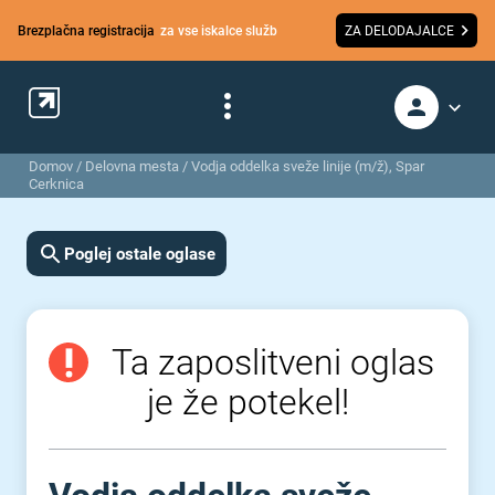
Brezplačna registracija
za vse iskalce služb
ZA DELODAJALCE
Domov
/
Delovna mesta
/
Vodja oddelka sveže linije (m/ž), Spar
Cerknica
Poglej ostale oglase
Ta zaposlitveni oglas
je že potekel!