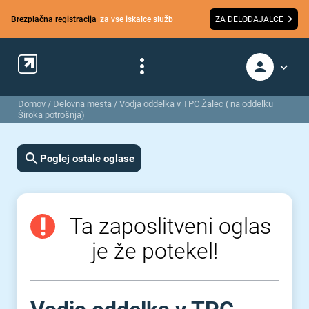
Brezplačna registracija
za vse iskalce služb
ZA DELODAJALCE
Domov
/
Delovna mesta
/
Vodja oddelka v TPC Žalec ( na oddelku
Široka potrošnja)
Poglej ostale oglase
Ta zaposlitveni oglas
je že potekel!