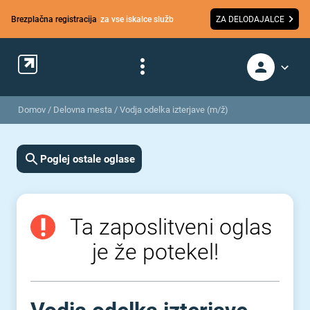
Brezplačna registracija
za vse iskalce služb
ZA DELODAJALCE
Domov
/
Delovna mesta
/
Vodja odelka izterjave (m/ž)
Poglej ostale oglase
Ta zaposlitveni oglas
je že potekel!