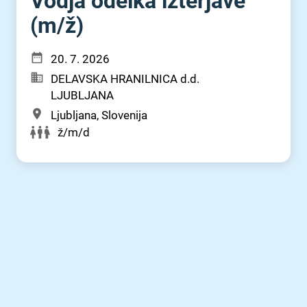
Vodja odelka izterjave
(m⁠/⁠ž)
20. 7. 2026
DELAVSKA HRANILNICA d.d.
LJUBLJANA
Ljubljana, Slovenija
ž/m/d