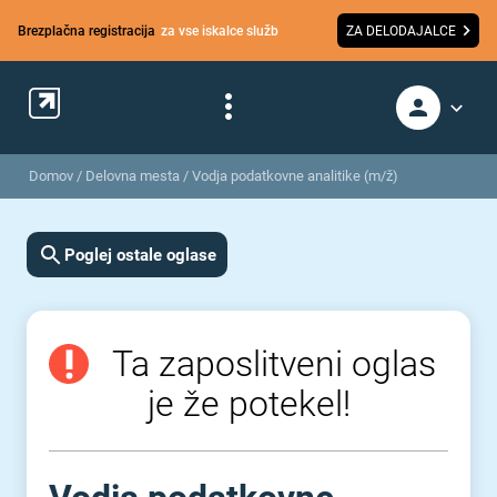
Brezplačna registracija
za vse iskalce služb
ZA DELODAJALCE
Domov
/
Delovna mesta
/
Vodja podatkovne analitike (m/ž)
Poglej ostale oglase
Ta zaposlitveni oglas
je že potekel!