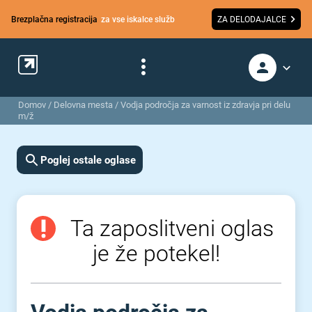
Brezplačna registracija
za vse iskalce služb
ZA DELODAJALCE
Domov
/
Delovna mesta
/
Vodja področja za varnost iz zdravja pri delu
m/ž
Poglej ostale oglase
Ta zaposlitveni oglas
je že potekel!