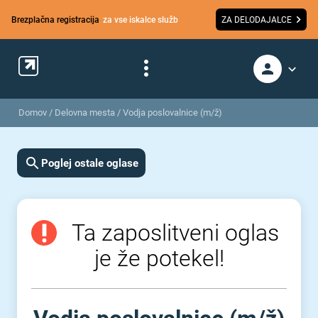
Brezplačna registracija
za vse iskalce služb
ZA DELODAJALCE
Domov
/
Delovna mesta
/
Vodja poslovalnice (m/ž)
Poglej ostale oglase
Ta zaposlitveni oglas
je že potekel!