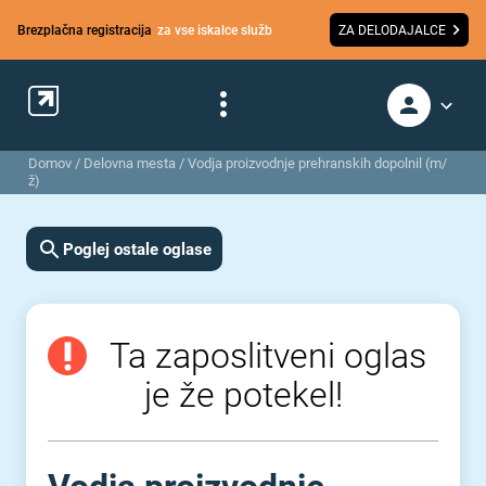
Brezplačna registracija
za vse iskalce služb
ZA DELODAJALCE
Domov
/
Delovna mesta
/
Vodja proizvodnje prehranskih dopolnil (m/
ž)
Poglej ostale oglase
Ta zaposlitveni oglas
je že potekel!