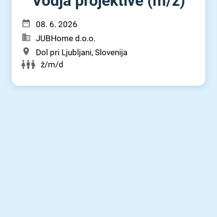
Vodja projektive (m⁠/⁠ž)
08. 6. 2026
JUBHome d.o.o.
Dol pri Ljubljani, Slovenija
ž/m/d