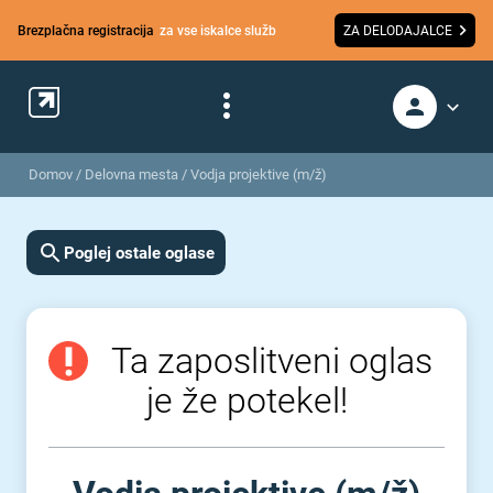
Brezplačna registracija
za vse iskalce služb
ZA DELODAJALCE
Domov
/
Delovna mesta
/
Vodja projektive (m/ž)
Poglej ostale oglase
Ta zaposlitveni oglas
je že potekel!