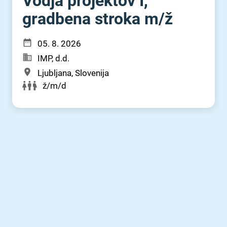
Vodja projektov I,
gradbena stroka m⁠/⁠ž
05. 8. 2026
IMP, d.d.
Ljubljana, Slovenija
ž/m/d