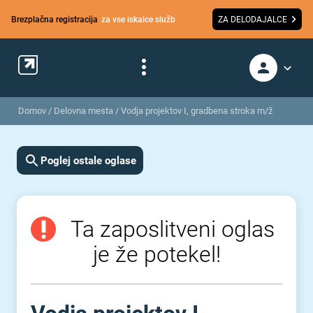
Brezplačna registracija
za vse iskalce služb
ZA DELODAJALCE
Domov
/
Delovna mesta
/
Vodja projektov I, gradbena stroka m/ž
Poglej ostale oglase
Ta zaposlitveni oglas
je že potekel!