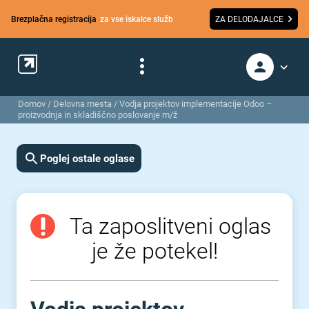
Brezplačna registracija
za vse iskalce služb
ZA DELODAJALCE
Domov
/
Delovna mesta
/
Vodja projektov implementacije Odoo –
proizvodnja in skladiščno poslovanje m/ž
Poglej ostale oglase
Ta zaposlitveni oglas
je že potekel!