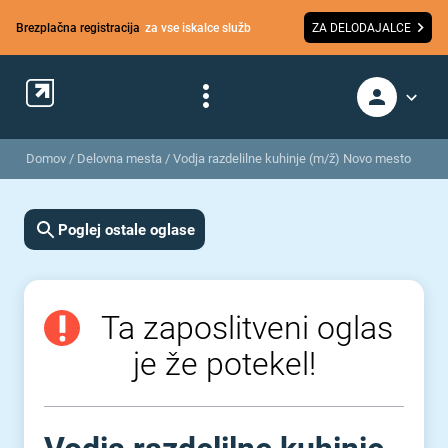
Brezplačna registracija
za vse iskalce služb
ZA DELODAJALCE
Domov
/
Delovna mesta
/
Vodja razdelilne kuhinje (m/ž) Novo mesto
Poglej ostale oglase
Ta zaposlitveni oglas
je že potekel!