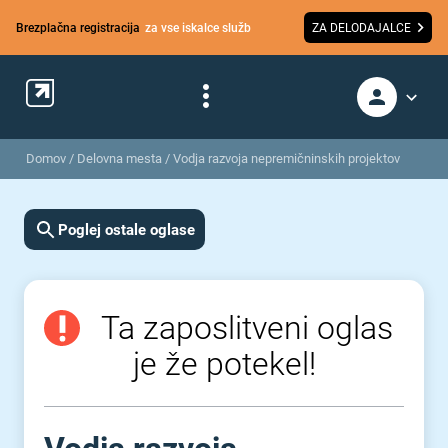
Brezplačna registracija
za vse iskalce služb
ZA DELODAJALCE
Domov
/
Delovna mesta
/
Vodja razvoja nepremičninskih projektov
Poglej ostale oglase
Ta zaposlitveni oglas
je že potekel!