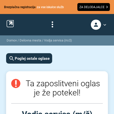
Brezplačna registracija
za vse iskalce služb
ZA DELODAJALCE
Domov
/
Delovna mesta
/
Vodja servisa (m/ž)
Poglej ostale oglase
Ta zaposlitveni oglas
je že potekel!