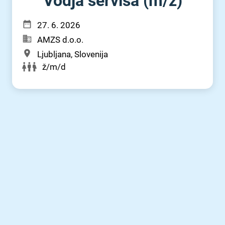
Vodja servisa (m⁠/⁠ž)
27. 6. 2026
AMZS d.o.o.
Ljubljana, Slovenija
ž/m/d