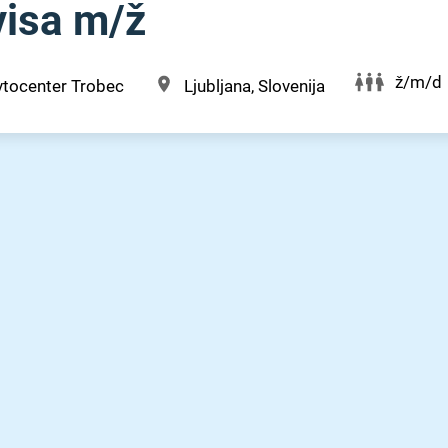
isa m⁠/⁠ž
ž/m/d
vtocenter Trobec
Ljubljana, Slovenija