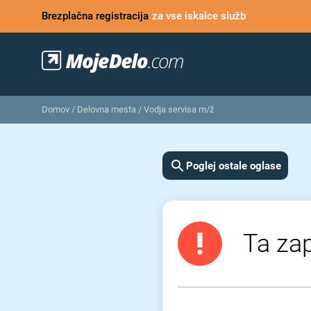
Brezplačna registracija
za vse iskalce služb
Domov
/
Delovna mesta
/
Vodja servisa m/ž
Poglej ostale oglase
Ta zap