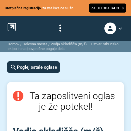
Brezplačna registracija
za vse iskalce služb
ZA DELODAJALCE
Domov
/
Delovna mesta
/
Vodja skladišča (m/ž) – ustvari vrhunsko
ekipo in nadpovprečne pogoje dela
Poglej ostale oglase
Ta zaposlitveni oglas
je že potekel!