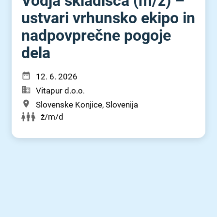
Vodja skladišča (m⁠/⁠ž) –
ustvari vrhunsko ekipo in
nadpovprečne pogoje
dela
12. 6. 2026
Vitapur d.o.o.
Slovenske Konjice, Slovenija
ž/m/d