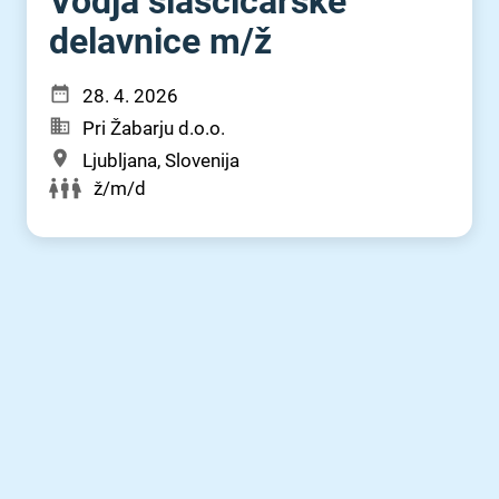
Vodja slaščičarske
delavnice m⁠/⁠ž
28. 4. 2026
Pri Žabarju d.o.o.
Ljubljana, Slovenija
ž/m/d