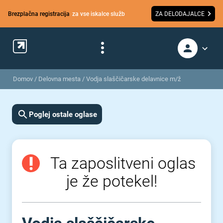
Brezplačna registracija
za vse iskalce služb
ZA DELODAJALCE
Domov
/
Delovna mesta
/
Vodja slaščičarske delavnice m/ž
Poglej ostale oglase
Ta zaposlitveni oglas
je že potekel!