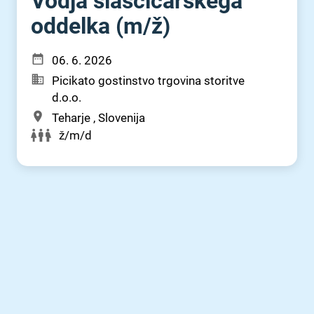
Vodja slaščičarskega
oddelka (m⁠/⁠ž)
06. 6. 2026
Picikato gostinstvo trgovina storitve
d.o.o.
Teharje , Slovenija
ž/m/d