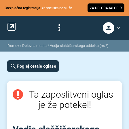
Brezplačna registracija
za vse iskalce služb
ZA DELODAJALCE
Domov
/
Delovna mesta
/
Vodja slaščičarskega oddelka (m/ž)
Poglej ostale oglase
Ta zaposlitveni oglas
je že potekel!