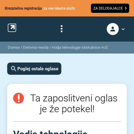
Brezplačna registracija
za vse iskalce služb
ZA DELODAJALCE
Domov
/
Delovna mesta
/
Vodja tehnologije stiskalnice m/ž
Poglej ostale oglase
Ta zaposlitveni oglas
je že potekel!