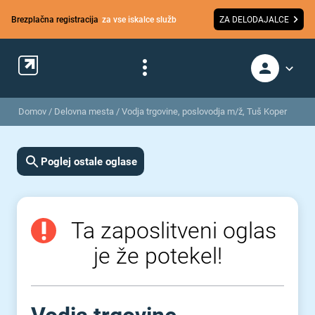
Brezplačna registracija
za vse iskalce služb
ZA DELODAJALCE
Domov
/
Delovna mesta
/
Vodja trgovine, poslovodja m/ž, Tuš Koper
Poglej ostale oglase
Ta zaposlitveni oglas
je že potekel!