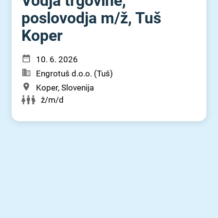
Vodja trgovine,
poslovodja m⁠/⁠ž, Tuš
Koper
10. 6. 2026
Engrotuš d.o.o. (Tuš)
Koper, Slovenija
ž/m/d