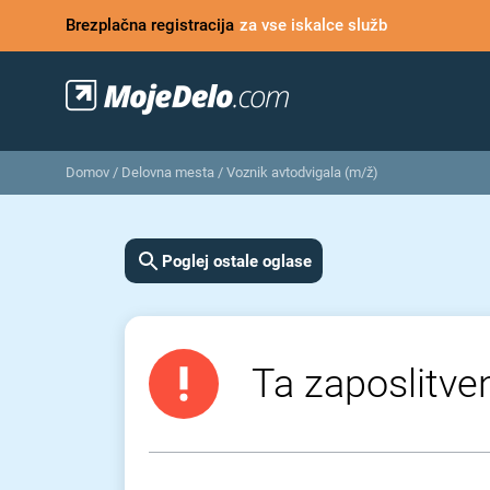
Brezplačna registracija
za vse iskalce služb
Domov
/
Delovna mesta
/
Voznik avtodvigala (m/ž)
Poglej ostale oglase
Ta zaposlitven