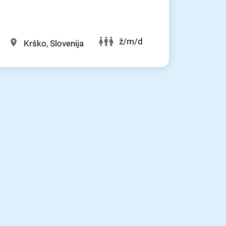
ž/m/d
Krško, Slovenija