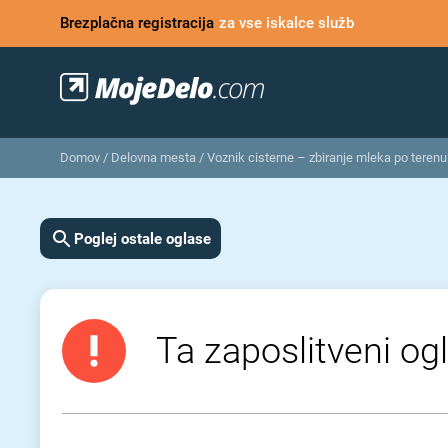
Brezplačna registracija
za vse iskalce služb
Domov
/
Delovna mesta
/
Voznik cisterne – zbiranje mleka po terenu 
Poglej ostale oglase
Ta zaposlitveni ogl