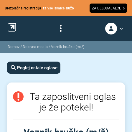
Brezplačna registracija
za vse iskalce služb
ZA DELODAJALCE
Domov
/
Delovna mesta
/
Voznik hruške (m/ž)
Poglej ostale oglase
Ta zaposlitveni oglas
je že potekel!