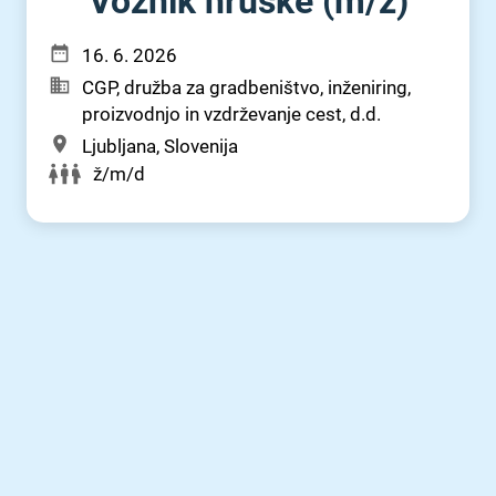
Voznik hruške (m⁠/⁠ž)
16. 6. 2026
CGP, družba za gradbeništvo, inženiring,
proizvodnjo in vzdrževanje cest, d.d.
Ljubljana, Slovenija
ž/m/d