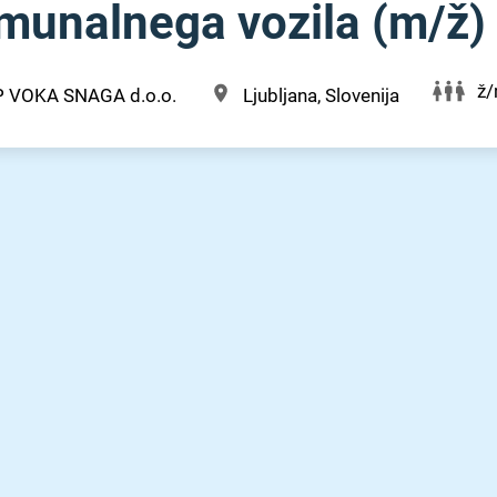
unalnega vozila (m⁠/⁠ž)
ž
P VOKA SNAGA d.o.o.
Ljubljana, Slovenija