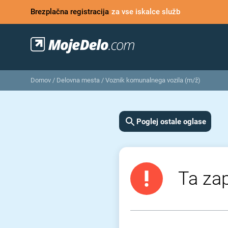
Brezplačna registracija
za vse iskalce služb
Domov
/
Delovna mesta
/
Voznik komunalnega vozila (m/ž)
Poglej ostale oglase
Ta zap