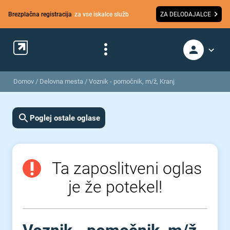
Brezplačna registracija
za vse iskalce služb
ZA DELODAJALCE
Domov
/
Delovna mesta
/
Voznik - pomočnik, m/ž, Kranj
Poglej ostale oglase
Ta zaposlitveni oglas
je že potekel!