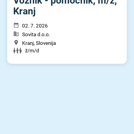
Voznik - pomočnik, m⁠/⁠ž,
Kranj
02. 7. 2026
Sovita d.o.o.
Kranj, Slovenija
ž/m/d