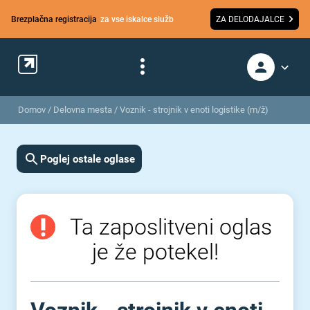
Brezplačna registracija
za vse iskalce služb
ZA DELODAJALCE
Domov
/
Delovna mesta
/
Voznik - strojnik v enoti logistike (m/ž)
Poglej ostale oglase
Ta zaposlitveni oglas
je že potekel!