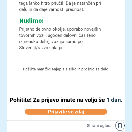
tega lahko hitro priučil. Da je natančen pri
delu in da daje varnosti prednost.
Nudimo:
Prijetno delovno okolje, uporabo novejših
tovornih vozil, ugoden delovni čas (eno
izmensko delo), vožnja samo po
Sloveniji/razvoz blaga
Pošljite nam življenjepis s sliko in prošnjo za delo.
Pohitite!
Za prijavo imate na voljo še
1 dan.
Prijavite se zdaj
Shrani oglas
: