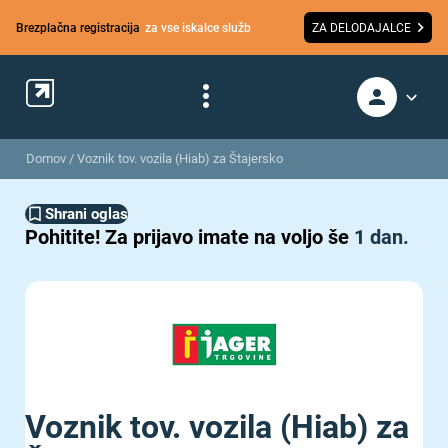
Brezplačna registracija
za vse iskalce služb
ZA DELODAJALCE
Domov
/
Voznik tov. vozila (Hiab) za Štajersko
Shrani oglas
Pohitite!
Za prijavo imate na voljo še
1 dan.
Voznik tov. vozila (Hiab) za