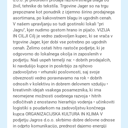
d.o.o. je predvsem prodaja raznovrstnega blaga od
živil, tehnike do tekstila. Trgovine Jager so na trgu
prepoznane kot ponudnik z izjemno širino prodajnega
asortimana, po kakovstnem blagu in ugodnih cenah.
V našem upravljanju so tudi gostinski lokali "pri
Jagru", kjer nudimo gostom hrano in pijačo. VIZIJA
IN CILJI Cilj je vedno zadovoljen kupec, ki se vrača v
trgovine Jager, kjer dobi vse potrebno po ugodnih
cenah. Želimo ostati hitro rastoče podjetje, ki je
odgovorno do lokalnega okolja in zaposlenih v
podjetju. Naš uspeh temelji na: • dobrih prodajalcih,
ki navdušijo kupce in poskrbijo za njihovo
zadovoljstvo • vrhunski poslovnosti, saj svoje
obveznosti vedno poravnavamo na rok • dobrih
odnosih v kolektivu in dobrem delovnem vzdušju •
kreativnih idejah vsakega posameznika, ki ima
neomejene možnosti osebnega razvoja • hitrih
odločitvah z enostavno hierarhijo vodenja • učinkoviti
logistiki s poudarkom na zadovoljstvu končnega
kupca ORGANIZACIJSKA KULTURA IN KLIMA V
podjetju Jagros d.o.o. skrbimo dobre delovne odnose
in odprto komunikacijo, prednost dajemo energiji