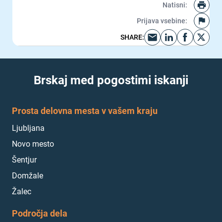
Natisni
:
Prijava vsebine
:
SHARE
:
Brskaj med pogostimi iskanji
Prosta delovna mesta v vašem kraju
Ljubljana
Novo mesto
Šentjur
Domžale
Žalec
Področja dela