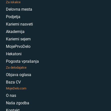
Za iskalce
Delovna mesta
Podjetja
Karierni nasveti
Akademija
Karierni sejem
MojePrvoDelo
Hekatoni
Pogosta vprašanja
Za delodajalce
Objava oglasa
Baza CV
MojeDelo.com
O nas
Naša zgodba
Kontakt