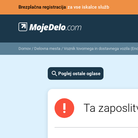
Brezplačna registracija
za vse iskalce služb
Domov
/
Delovna mesta
/
Voznik tovornega in dostavnega vozila (Eno
Poglej ostale oglase
Ta zaposlit