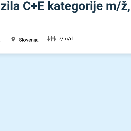
ila C+E kategorije m⁠/⁠ž,
ž/m/d
.
Slovenija