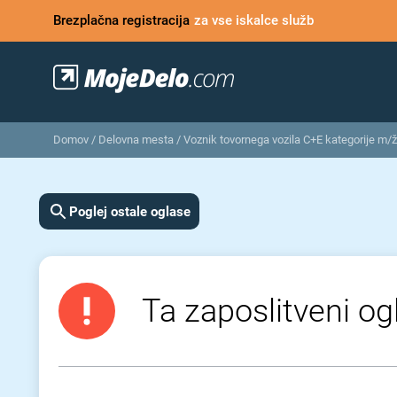
Brezplačna registracija
za vse iskalce služb
Domov
/
Delovna mesta
/
Voznik tovornega vozila C+E kategorije m/
Poglej ostale oglase
Ta zaposlitveni ogl