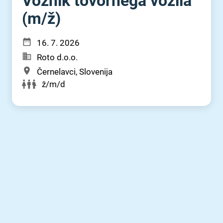
Voznik tovornega vozila
(m⁠/⁠ž)
16. 7. 2026
Roto d.o.o.
Černelavci, Slovenija
ž/m/d