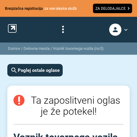
Brezplačna registracija
za vse iskalce služb
ZA DELODAJALCE
Domov
/
Delovna mesta
/
Voznik tovornega vozila (m/ž)
Poglej ostale oglase
Ta zaposlitveni oglas
je že potekel!