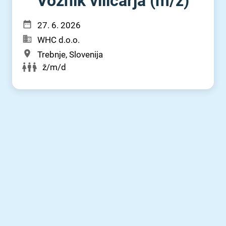
Voznik viličarja (m⁠/⁠ž)
27. 6. 2026
WHC d.o.o.
Trebnje, Slovenija
ž/m/d