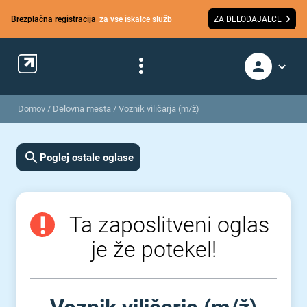
Brezplačna registracija
za vse iskalce služb
ZA DELODAJALCE
Domov
/
Delovna mesta
/
Voznik viličarja (m/ž)
Poglej ostale oglase
Ta zaposlitveni oglas
je že potekel!