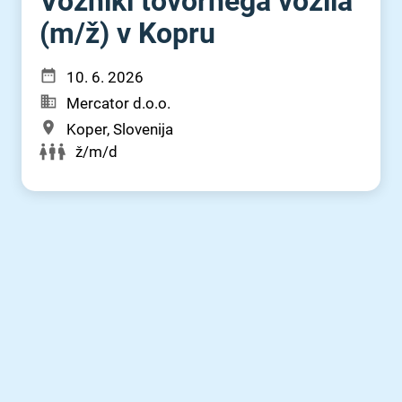
Vozniki tovornega vozila
(m⁠/⁠ž) v Kopru
10. 6. 2026
Mercator d.o.o.
Koper, Slovenija
ž/m/d