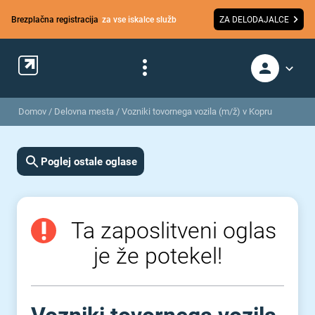
Brezplačna registracija
za vse iskalce služb
ZA DELODAJALCE
Domov
/
Delovna mesta
/
Vozniki tovornega vozila (m/ž) v Kopru
Poglej ostale oglase
Ta zaposlitveni oglas
je že potekel!