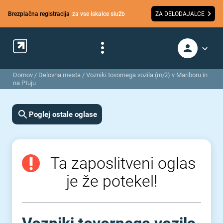
Brezplačna registracija
za vse iskalce služb
ZA DELODAJALCE
Domov
/
Delovna mesta
/
Vozniki tovornega vozila (m/ž) v Mariboru in
na Ptuju
Poglej ostale oglase
Ta zaposlitveni oglas
je že potekel!