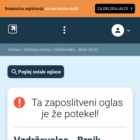
Brezplačna registracija
za vse iskalce služb
ZA DELODAJALCE
Domov
/
Delovna mesta
/
Vzdrževalec - Brnik (m/ž)
Poglej ostale oglase
Ta zaposlitveni oglas
je že potekel!