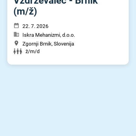
Vzdrževalec - Brnik
(m⁠/⁠ž)
22. 7. 2026
Iskra Mehanizmi, d.o.o.
Zgornji Brnik, Slovenija
ž/m/d